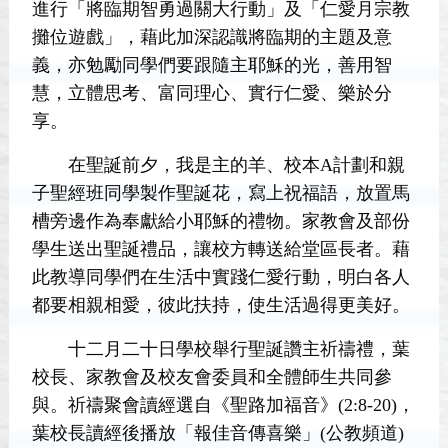
進行「將臨期智勇過關大行動」及「仁愛月宗教
攤位遊戲」，藉此加深認識將臨期的主題及意
義，亦勉勵同學們要跟隨主耶穌的光，善用智
慧，立體思考、富同理心、實行仁愛、樂於分
享。
在聖誕前夕，我是主的羊、校本A計劃和親
子聖經班同學製作聖誕花，寫上祝福語，放置馬
槽旁邊作為奉獻給小耶穌的禮物。家教會及部份
學生送出聖誕禮品，讓校方轉送給堂區長者。藉
此教導同學們在生活中實踐仁愛行動，明白各人
都要相親相愛，彼此扶持，使生活過得更美好。
十二月二十日學校舉行聖誕讚主祈禱禮，葉
校長、家教會及校友會委員和全體師生共同參
與。祈禱聚會讀經選自《聖路加福音》(2:8-20)，
葉校長讀經後播放「報佳音傳喜樂」(公教頻道)