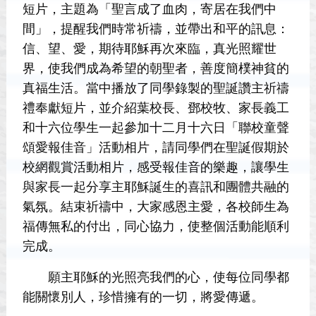
短片，主題為「聖言成了血肉，寄居在我們中
間」，提醒我們時常祈禱，並帶出和平的訊息：
信、望、愛，期待耶穌再次來臨，真光照耀世
界，使我們成為希望的朝聖者，善度簡樸神貧的
真福生活。當中播放了同學錄製的聖誕讚主祈禱
禮奉獻短片，並介紹葉校長、鄧校牧、家長義工
和十六位學生一起參加十二月十六日「聯校童聲
頌愛報佳音」活動相片，請同學們在聖誕假期於
校網觀賞活動相片，感受報佳音的樂趣，讓學生
與家長一起分享主耶穌誕生的喜訊和團體共融的
氣氛。結束祈禱中，大家感恩主愛，各校師生為
福傳無私的付出，同心協力，使整個活動能順利
完成。
願主耶穌的光照亮我們的心，使每位同學都
能關懷別人，珍惜擁有的一切，將愛傳遞。