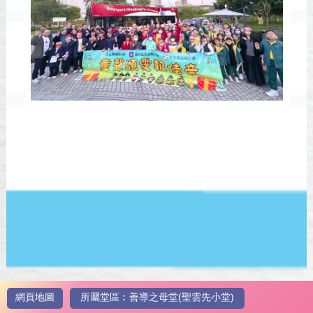
網頁地圖
所屬堂區︰善導之母堂(聖雲先小堂)