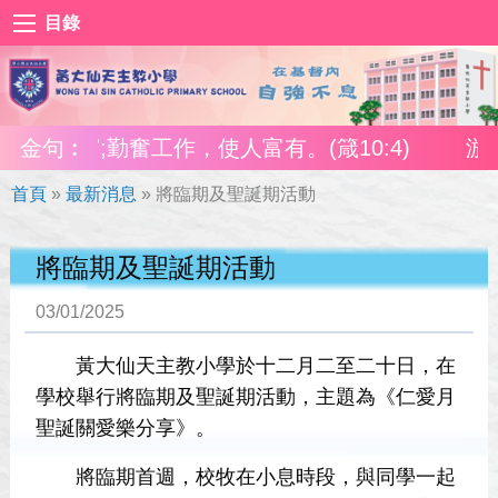
目錄
貧窮;勤奮工作，使人富有。(箴10:4)
金句︰
游手好
首頁
»
最新消息
»
將臨期及聖誕期活動
將臨期及聖誕期活動
03/01/2025
黃大仙天主教小學於十二月二至二十日，在
學校舉行將臨期及聖誕期活動，主題為《仁愛月
聖誕關愛樂分享》。
將臨期首週，校牧在小息時段，與同學一起