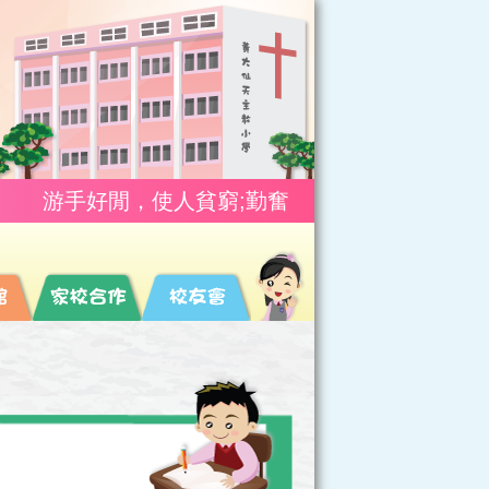
游手好閒，使人貧窮;勤奮工作，使人富有。(箴10: