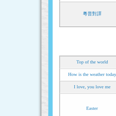
粵普對譯
Top of the world
How is the weather toda
I love, you love me
Easter