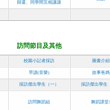
歸還、同學間互相謙讓
訪問節目及其他
校園小記者採訪
圖書介紹
早讀(音樂)
故事爸媽
）
採訪傑出學生（一）
採訪傑出學生
訪問舞蹈組
舞蹈課堂