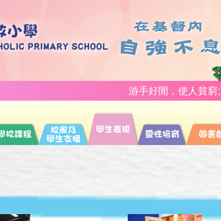
游手好閒，使人貧窮;勤奮工作，