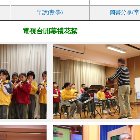
早讀(數學)
圖書分享(常
電視台開幕禮花絮