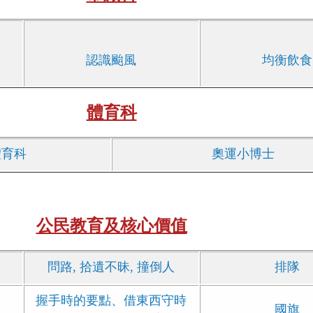
認識颱風
均衡飲食
體育科
體育科
奧運小博士
公民教育及核心價值
問路, 拾遺不昧, 撞倒人
排隊
握手時的要點、借東西守時
國旗