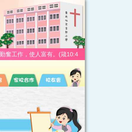
使人富有。(箴10:4)
游手好閒，使人貧窮;勤奮