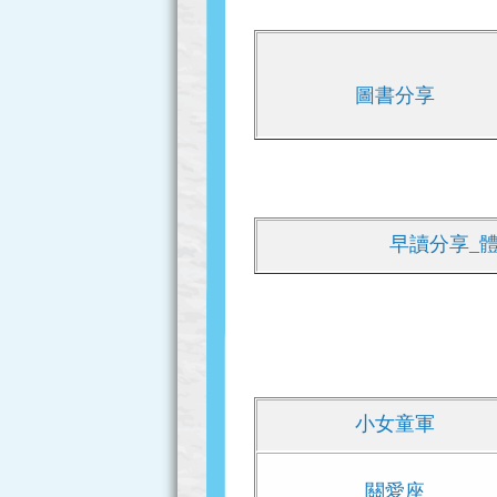
圖書分享
早讀分享_
小女童軍
關愛座