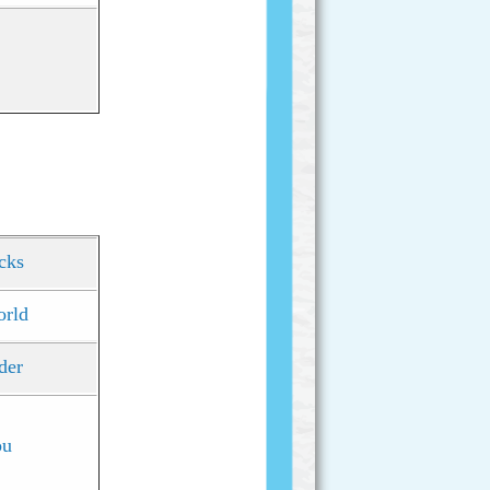
ucks
orld
ider
ou