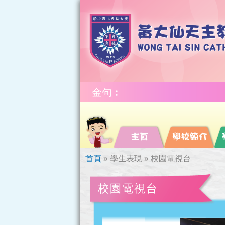
金句︰
首頁
»
學生表現
»
校園電視台
校園電視台