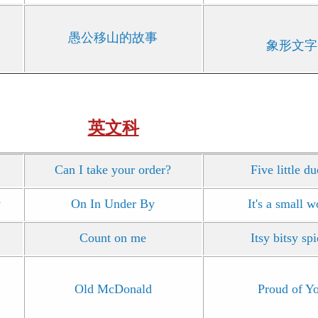
愚公移山的故事
象形文字
英文科
Can I take your order?
Five little d
y
On In Under By
It's a small w
Count on me
Itsy bitsy sp
Old McDonald
Proud of Y