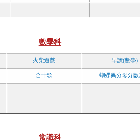
e
數學科
火柴遊戲
早讀(數學)
合十歌
蝴蝶異分母分數
常識科