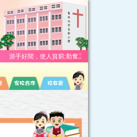
游手好閒，使人貧窮;勤奮工作，使人富有。(箴10:4