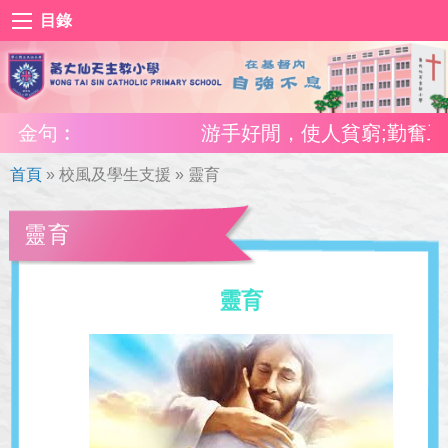
目錄
金句︰
游手好閒，使人貧窮;勤奮工作
首頁
»
校風及學生支援
»
靈育
靈育
靈育