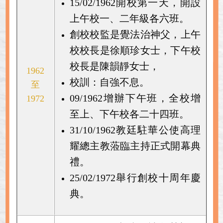
15/02/1962開校第一天，開設
上午校一、二年級各六班。
創校校監是覺法治神父，上午
校校長是徐順珍女士，下午校
校長是陳韻靜女士，
1962
校訓：自強不息。
至
09/1962增辦下午班，全校增
1972
至上、下午校各二十四班。
31/10/1962教廷駐華公使高理
耀總主教蒞臨主持正式開幕典
禮。
25/02/1972舉行創校十周年慶
典。