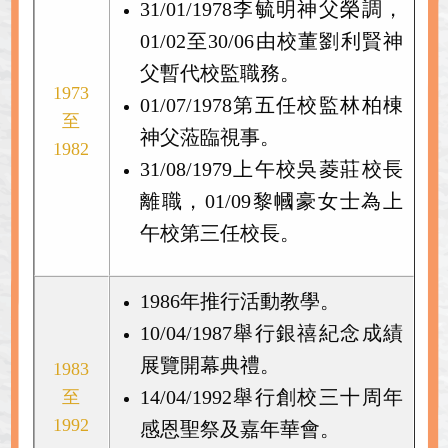
31/01/1978李毓明神父榮調，
01/02至30/06由校董劉利賢神
父暫代校監職務。
1973
01/07/1978第五任校監林柏棟
至
神父蒞臨視事。
1982
31/08/1979上午校吳菱莊校長
離職，01/09黎幗豪女士為上
午校第三任校長。
1986年推行活動教學。
10/04/1987舉行銀禧紀念成績
展覽開幕典禮。
1983
14/04/1992舉行創校三十周年
至
1992
感恩聖祭及嘉年華會。