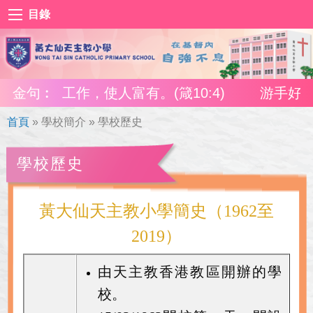
目錄
窮;勤奮工作，使人富有。(箴10:4)
金句︰
游手好閒，
首頁
»
學校簡介
»
學校歷史
學校歷史
黃大仙天主教小學簡史（1962至
2019）
由天主教香港教區開辦的學
校。