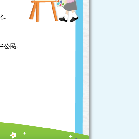
化。
好公民。