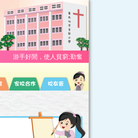
游手好閒，使人貧窮;勤奮工作，使人富有。(箴10