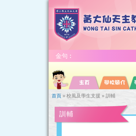
金句︰
首頁
»
校風及學生支援
»
訓輔
訓輔