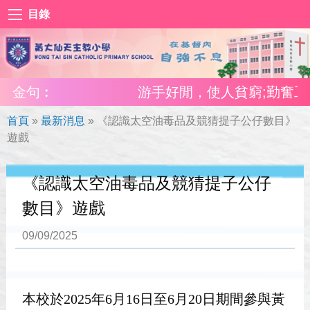
目錄
金句︰
游手好閒，使人貧窮;勤奮工作，
首頁
»
最新消息
»
《認識太空油毒品及競猜提子公仔數目》
遊戲
《認識太空油毒品及競猜提子公仔
數目》遊戲
09/09/2025
本校於2025年6月16日至6月20日期間參與黃