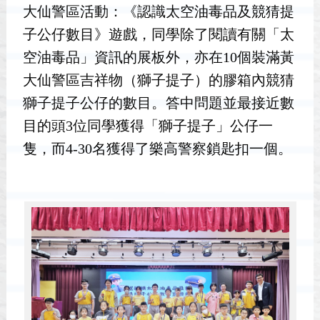
大仙警區活動：《認識太空油毒品及競猜提
子公仔數目》遊戲，同學除了閱讀有關「太
空油毒品」資訊的展板外，亦在10個裝滿黃
大仙警區吉祥物（獅子提子）的膠箱內競猜
獅子提子公仔的數目。答中問題並最接近數
目的頭3位同學獲得「獅子提子」公仔一
隻，而4-30名獲得了樂高警察鎖匙扣一個。